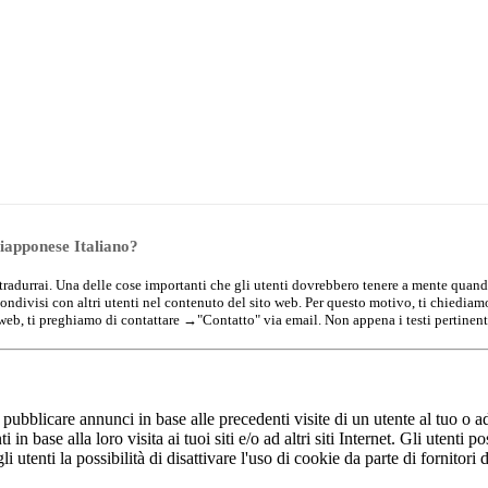
Giapponese Italiano?
che tradurrai. Una delle cose importanti che gli utenti dovrebbero tenere a mente quand
condivisi con altri utenti nel contenuto del sito web. Per questo motivo, ti chiedia
 web, ti preghiamo di contattare →
"Contatto"
via email. Non appena i testi pertinent
r pubblicare annunci in base alle precedenti visite di un utente al tuo o ad
in base alla loro visita ai tuoi siti e/o ad altri siti Internet. Gli utenti 
gli utenti la possibilità di disattivare l'uso di cookie da parte di fornitori