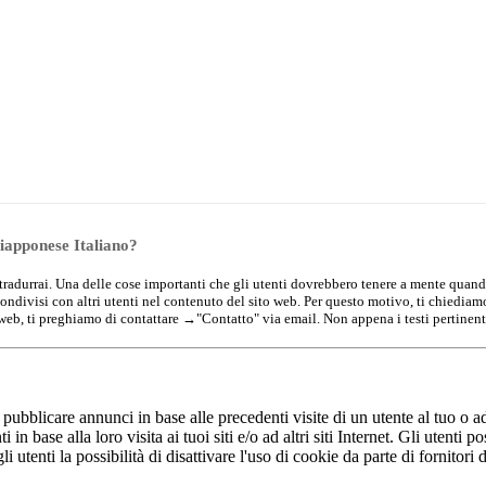
Giapponese Italiano?
che tradurrai. Una delle cose importanti che gli utenti dovrebbero tenere a mente quand
condivisi con altri utenti nel contenuto del sito web. Per questo motivo, ti chiedia
 web, ti preghiamo di contattare →
"Contatto"
via email. Non appena i testi pertinent
r pubblicare annunci in base alle precedenti visite di un utente al tuo o ad
in base alla loro visita ai tuoi siti e/o ad altri siti Internet. Gli utenti 
gli utenti la possibilità di disattivare l'uso di cookie da parte di fornitori