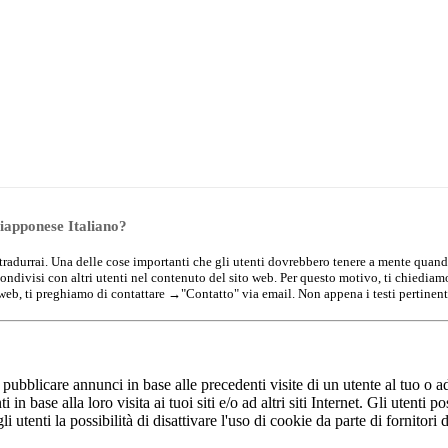
Giapponese Italiano?
che tradurrai. Una delle cose importanti che gli utenti dovrebbero tenere a mente quand
condivisi con altri utenti nel contenuto del sito web. Per questo motivo, ti chiedia
 web, ti preghiamo di contattare →
"Contatto"
via email. Non appena i testi pertinent
r pubblicare annunci in base alle precedenti visite di un utente al tuo o ad
in base alla loro visita ai tuoi siti e/o ad altri siti Internet. Gli utenti 
gli utenti la possibilità di disattivare l'uso di cookie da parte di fornitori